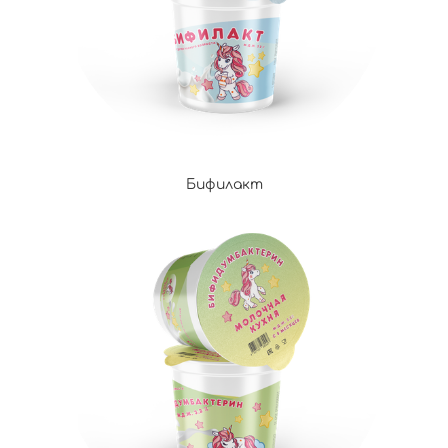
Бифилакт