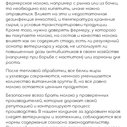
фермерское молоко, например с рынка или из бочки,
то необходимо его кипятить, иначе можно
отравиться. Влияет на это и недостаточная
дезинфекция емкостей, и температура хранения
сырья, и условия транспортировки продукции.
Кроме того, нужно доверять фермеру, у которого
вы покупаете молоко, на состав и качество молока
влияет как он содержит стадо, есть ли регулярный
осмотр ветеринара у коров, не использует ли
повышенные дозы антибиотиков в своем хозяйстве
(например при борьбе с маститом) или гормоны для
роста.
После тепловой обработки, все белки жиры
и углеводы сохраняются, немного уменьшается
количество витаминов группы B, но все равно
молоко остается ценным продуктом.
Безопаснее всего брать молоко у проверенных
производителей, которые дорожат своей
репутацией и контролируют процесс
производства. В нашем холдинге за здоровьем коров
следят ветеринары и зоотехники, соблюдаются все
нормы содержания согласно законодательству.