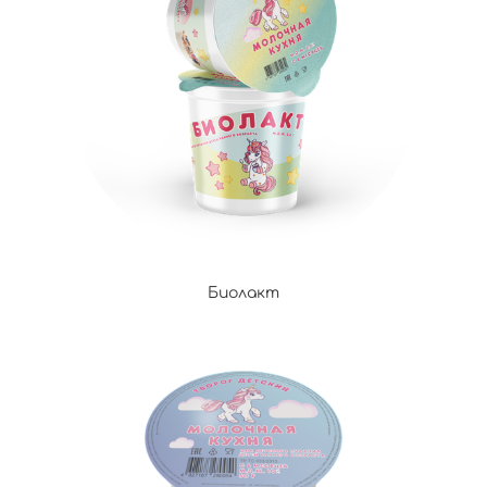
Биолакт